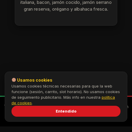
italiana, bacon, jamón cocido, jamón serrano
gran reserva, orégano y albahaca fresca.
Usamos cookies
Usamos cookies técnicas necesarias para que la web
funcione (sesión, carrito, slot horario). No usamos cookies
de seguimiento publicitario. Más info en nuestra
política
de cookies
.
Todos los derechos © 2026 Peppino Century — Gastro Italian
Entendido
Bar
0,00
€